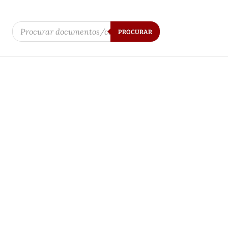
Products
search
PROCURAR
SSO CIVIL, II VOLUME, 1863
o de conservação. Possui lombada em
rmoreadas, com sinais de uso . O miolo