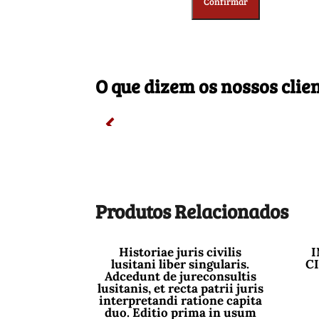
O que dizem os nossos clie
Produtos Relacionados
Historiae juris civilis
I
lusitani liber singularis.
C
Adcedunt de jureconsultis
lusitanis, et recta patrii juris
interpretandi ratione capita
duo. Editio prima in usum