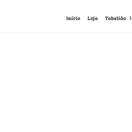
Início
Loja
Tabelião
ELEMENTOS DO PROCE
Direito
Livro raro e em bom estad
pele e capas cartonadas ma