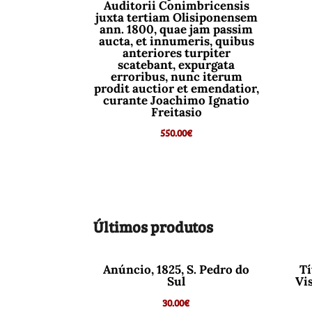
Auditorii Conimbricensis
juxta tertiam Olisiponensem
ann. 1800, quae jam passim
aucta, et innumeris, quibus
anteriores turpiter
scatebant, expurgata
erroribus, nunc iterum
prodit auctior et emendatior,
curante Joachimo Ignatio
Freitasio
550.00
€
Últimos produtos
Anúncio, 1825, S. Pedro do
Tí
Sul
Vi
30.00
€