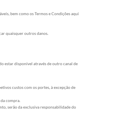
icáveis, bem como os Termos e Condições aqui
car quaisquer outros danos.
o estar disponível através de outro canal de
etivos custos com os portes, à excepção de
l da compra.
to, serão da exclusiva responsabilidade do