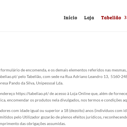
Início
Loja
Tabelião
formulário de encomenda, e os demais elementos referidos nas mesmas, a
/tabeliao.pt/ pelo Tabelião, com sede na Rua Adriano Leandro 13, 5160-2
esa Pando da Silva, Unipessoal Lda.
 endereço https://tabeliao.pt/ de acesso à Loja Online que, além de forne
rónica, encomendar os produtos nela divulgados, nos termos e condições aq
dores com idade igual ou superior a 18 (dezoito) anos (indivíduos com ida
itidos pelo Utilizador gozarão de plenos efeitos jurídicos, reconhecendo
cumprimento das obrigações assumidas.