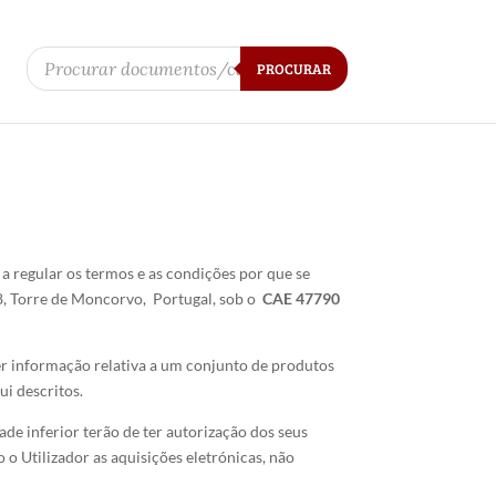
Products
search
PROCURAR
 regular os termos e as condições por que se
48, Torre de Moncorvo, Portugal, sob o
CAE 47790
cer informação relativa a um conjunto de produtos
ui descritos.
de inferior terão de ter autorização dos seus
 o Utilizador as aquisições eletrónicas, não