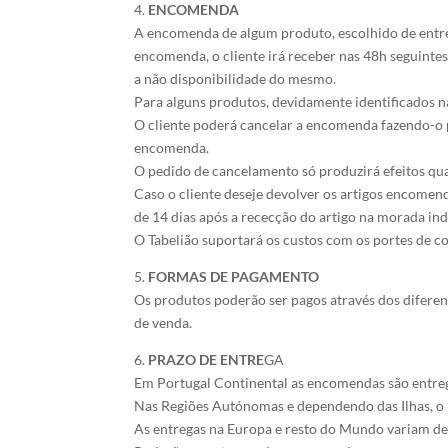
4.
ENCOMENDA
A encomenda de algum produto, escolhido de entre 
encomenda, o cliente irá receber nas 48h seguinte
a não disponibilidade do mesmo.
Para alguns produtos, devidamente identificados n
O cliente poderá cancelar a encomenda fazendo-o p
encomenda.
O pedido de cancelamento só produzirá efeitos qua
Caso o cliente deseje devolver os artigos encomen
de 14 dias após a rececção do artigo na morada ind
O Tabelião suportará os custos com os portes de co
5.
FORMAS DE PAGAMENTO
Os produtos poderão ser pagos através dos diferen
de venda.
6.
PRAZO DE ENTRE
GA
Em Portugal Continental as encomendas são entregu
Nas Regiões Autónomas e dependendo das Ilhas, o pr
As entregas na Europa e resto do Mundo variam de