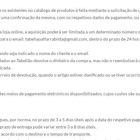
os existentes no catálogo de produtos é feita mediante a solicitação d
s uma confirmação da mesma, com os respetivos dados de pagamento, ou e
a loja online, a aquisição poderá ser limitada a um determinado número 
ara o email: tabeliaoalfarrabista@gmail.com, dentro do prazo de 24 hora
ndo seja indicado o nome do cliente e o email.
dados ao Tabelião devolve o dinheiro da compra, mas não o reembolsará d
icada.
rreio de devolução, quando o artigo estiver danificado ou se tiver ocorr
tes meios de pagamento eletrónicos disponibilizados, cujos custos são 
es, por norma, no prazo de 3 a 5 dias úteis após a data do respetivo pa
azo de entrega pode variar entre 3 a 8 dias úteis.
 acordo com o destino e o tempo de transporte.