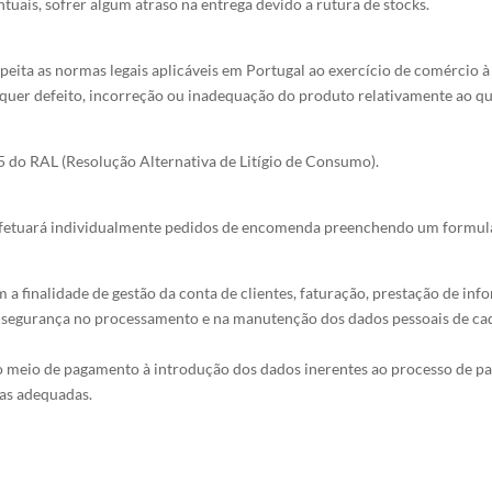
uais, sofrer algum atraso na entrega devido a rutura de stocks.
peita as normas legais aplicáveis em Portugal ao exercício de comércio à 
alquer defeito, incorreção ou inadequação do produto relativamente ao q
5 do RAL (Resolução Alternativa de Litígio de Consumo).
ar efetuará individualmente pedidos de encomenda preenchendo um formul
m a finalidade de gestão da conta de clientes, faturação, prestação de i
segurança no processamento e na manutenção dos dados pessoais de cada 
do meio de pagamento à introdução dos dados inerentes ao processo de
as adequadas.