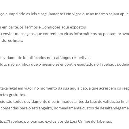
rviço cumprindo as leis e regulamentos em vigor que ao mesmo sejam apl
ou em parte, os Termos e Condições aqui expostos.
 ou enviar mensagens que contenham vírus informáticos ou possam provo
idores finais.
devidamente identificados nos catálogos respetivos.
duto não significa que o mesmo se encontre esgotado no Tabelião , podend
taxa legal em vigor no momento da sua aquisição, a que acrescem os resp
tes gratuitos.
eio são todos devidamente discriminados antes da fase de validação fina
encomendas para o estrangeiro, nomeadamente custos de desalfandegamen
s://tabeliao.pt/loja/ são exclusivos da Loja Online do Tabelião.