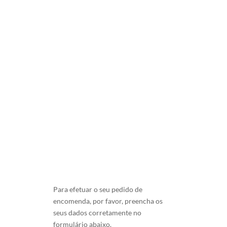
596 páginas e mede, aproximadamente, 22 x
14 cm.
50.00
€
Para efetuar o seu pedido de
encomenda, por favor, preencha os
seus dados corretamente no
formulário abaixo.