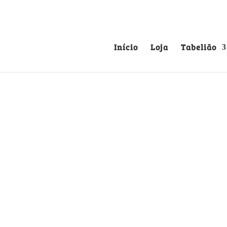
Início
Loja
Tabelião
GABINETE HISTORICO
1668, 1819
Livros
Séc. XIX
O tomo IV dos reinados de D