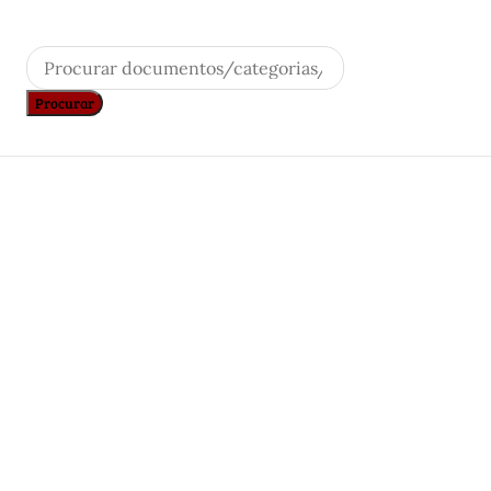
Products
search
Procurar
, TOMO IV, DESDE 1640 ATÉ
. João IV e D. Afonso VI (1640 a 1668).