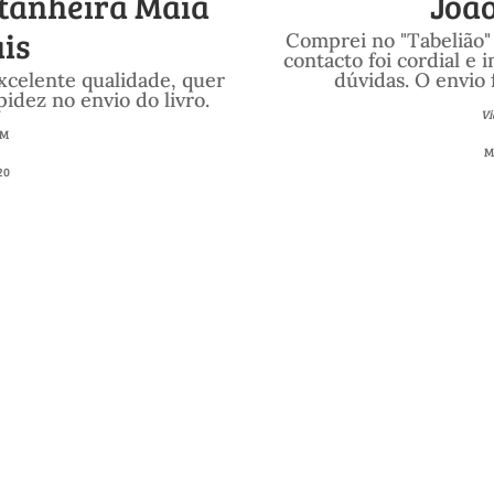
stanheira Maia
‎Joã
is
Comprei no "Tabelião
contacto foi cordial e 
xcelente qualidade, quer
dúvidas. O envio 
idez no envio do livro.
Vi
ÉM
M
20