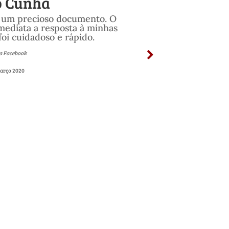
o Cunha
" um precioso documento. O
imediata a resposta à minhas
foi cuidadoso e rápido.
a Facebook
arço 2020