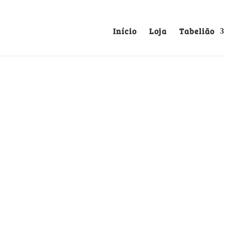
Início
Loja
Tabelião
A HORTA, 227 PÁGS
Séc. XX
5.00
€