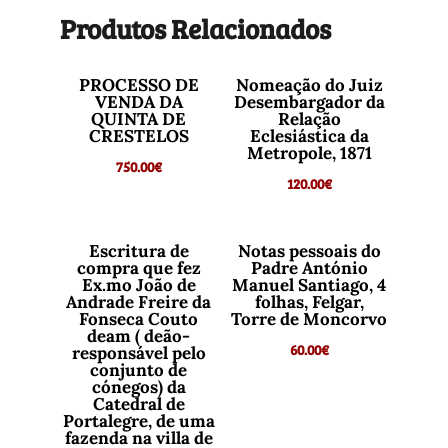
Produtos Relacionados
PROCESSO DE
Nomeação do Juiz
VENDA DA
Desembargador da
QUINTA DE
Relação
CRESTELOS
Eclesiástica da
Metropole, 1871
750.00
€
120.00
€
Escritura de
Notas pessoais do
compra que fez
Padre António
Ex.mo João de
Manuel Santiago, 4
Andrade Freire da
folhas, Felgar,
Fonseca Couto
Torre de Moncorvo
deam ( deão-
60.00
€
responsável pelo
conjunto de
cónegos) da
Catedral de
Portalegre, de uma
fazenda na villa de