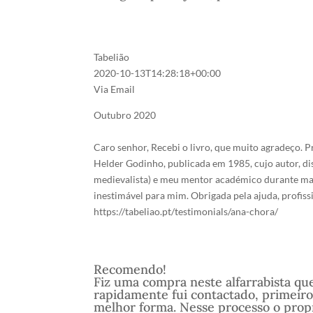
Tabelião
2020-10-13T14:28:18+00:00
Via Email
Outubro 2020
Caro senhor, Recebi o livro, que muito agradeço. P
Helder Godinho, publicada em 1985, cujo autor, di
medievalista) e meu mentor académico durante mais
inestimável para mim. Obrigada pela ajuda, profis
https://tabeliao.pt/testimonials/ana-chora/
Recomendo!
Fiz uma compra neste alfarrabista qu
rapidamente fui contactado, primeiro
melhor forma. Nesse processo o propr