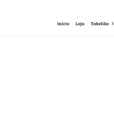
Início
Loja
Tabelião
POSTAL DE COIMBRA
20
Postais