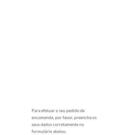
Datado de Coimbra e assinado.
250.00
€
Para efetuar o seu pedido de
encomenda, por favor, preencha os
seus dados corretamente no
formulário abaixo.