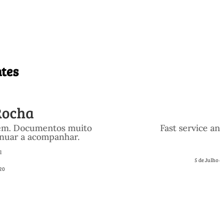
ntes
Rocha
em. Documentos muito
Fast service an
inuar a acompanhar.
l
5 de Julho
20