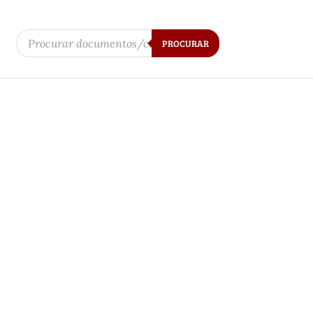
Products
search
PROCURAR
FAVOR DE JOSÉ BORGES DE
ELLLOS, 1800
uro
 sentença Cível contra Francisco