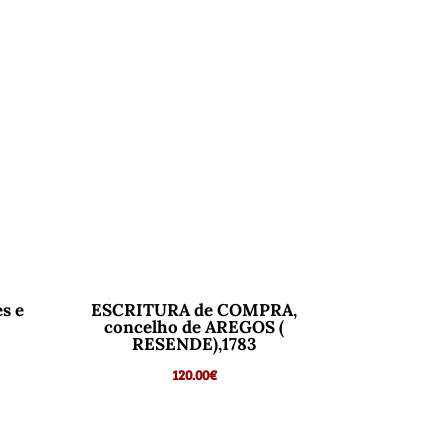
s e
ESCRITURA de COMPRA,
concelho de AREGOS (
RESENDE),1783
120.00
€