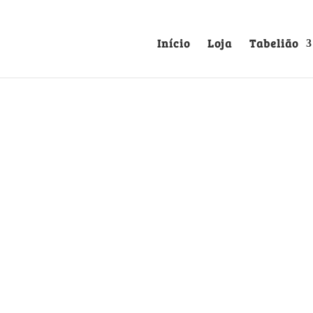
Início
Loja
Tabelião
SENTENÇA CÍVEL A 
CARVALHO VASCONC
Mesão Frio
Região Do
Excelente documento de