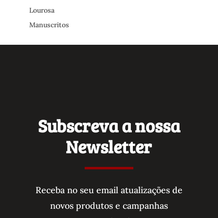
Lourosa
Manuscritos
Mapas
Marechal Carmona
Meda
Medicina
Moçambique
MOURA
Subscreva a nossa
Música
Newsletter
OBRIGAÇÕES
Outros
Paramentos
Penedono
Receba no seu email atualizações de
PInhão
novos produtos e campanhas
Portalegre