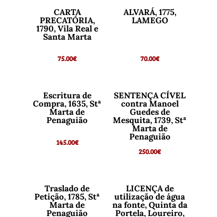
CARTA
ALVARÁ, 1775,
PRECATÓRIA,
LAMEGO
1790, Vila Real e
Santa Marta
75.00
€
70.00
€
Escritura de
SENTENÇA CÍVEL
Compra, 1635, Stª
contra Manoel
Marta de
Guedes de
Penaguião
Mesquita, 1739, Stª
Marta de
Penaguião
145.00
€
250.00
€
Traslado de
LICENÇA de
Petição, 1785, Stª
utilização de água
Marta de
na fonte, Quinta da
Penaguião
Portela, Loureiro,