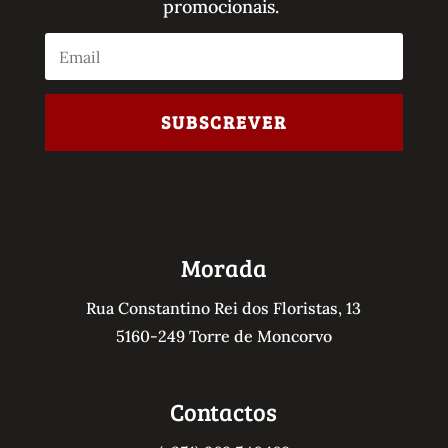
promocionais.
Postais
Processos Judiciais Séc. XIX
Projetos
Promoção do mês
SUBSCREVER
Região Douro
Alfândega da Fé
AMARANTE
Baião
Carrazeda de Ansiães
Morada
Cinfães
Rua Constantino Rei dos Floristas, 13
Freixo de Espada à Cinta
5160-249 Torre de Moncorvo
Lamego
Marco de Canaveses
Contactos
Mesão Frio
Mogadouro