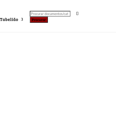
Products
search
Tabelião
Procurar
Categorias
tal
A Semeadora
osa