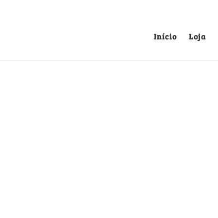
Início
Loja
Loja
Região Douro
Sabrosa
Categoria:
|
nstrumento de compra,
Treslado de Escritura Do
1593, SOUTO MAIOR,
de 1688, VILA REAL, Sabr